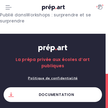
N
Publié dans
Workshops : surprendre et se
surprendre
a
v
i
g
La prépa privée aux écoles d’art
a
publiques
t
Politique de confidentialité
i
o
DOCUMENTATION
n