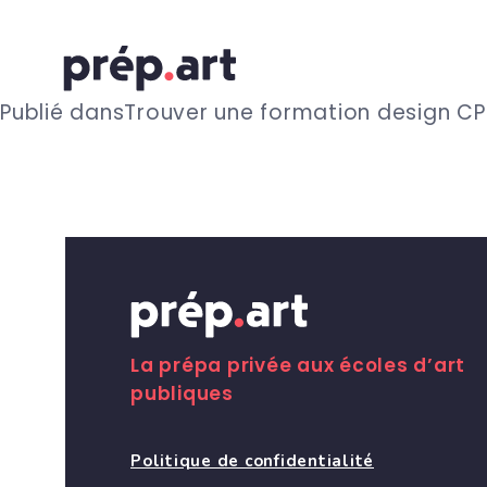
N
Publié dans
Trouver une formation design CP
a
v
i
g
La prépa privée aux écoles d’art
publiques
a
Politique de confidentialité