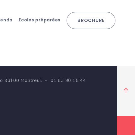
genda
Ecoles préparées
BROCHURE
go 93100 Montreuil
01 83 90 15 44