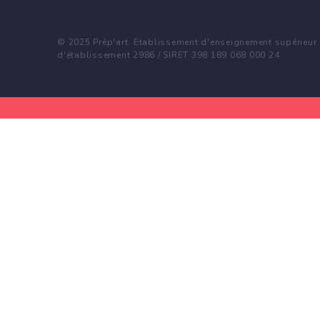
© 2025 Prép'art. Etablissement d'enseignement supérieur p
d'établissement 2986 / SIRET 398 189 068 000 24