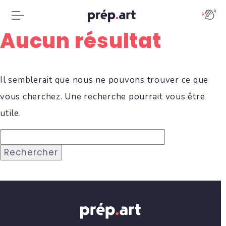
Aucun résultat
Il semblerait que nous ne pouvons trouver ce que
vous cherchez. Une recherche pourrait vous être
utile.
R
e
c
h
e
r
c
h