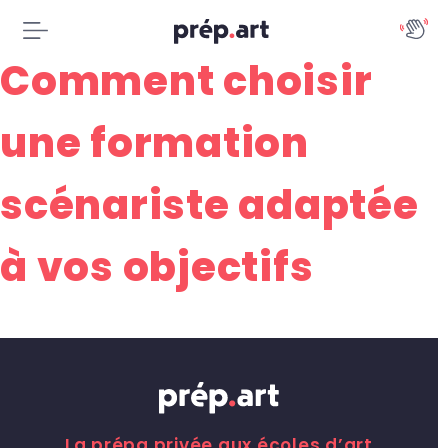
Comment choisir
une formation
scénariste adaptée
à vos objectifs
La prépa privée aux écoles d’art