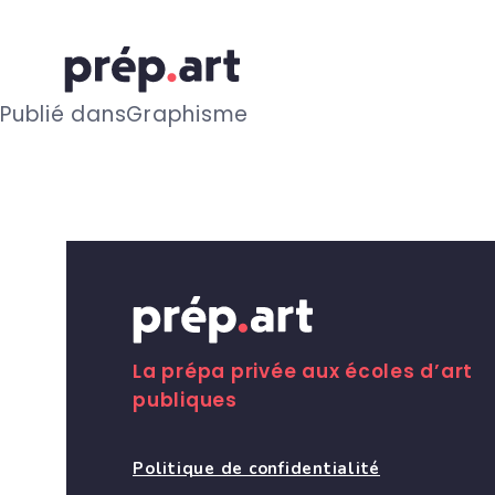
N
Publié dans
Graphisme
a
v
i
g
La prépa privée aux écoles d’art
publiques
a
Politique de confidentialité