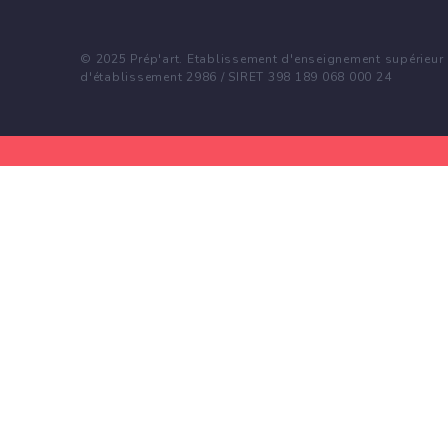
© 2025 Prép'art. Etablissement d'enseignement supérieur p
d'établissement 2986 / SIRET 398 189 068 000 24