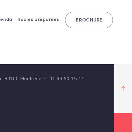
genda
Ecoles préparées
BROCHURE
go 93100 Montreuil
01 83 90 15 44