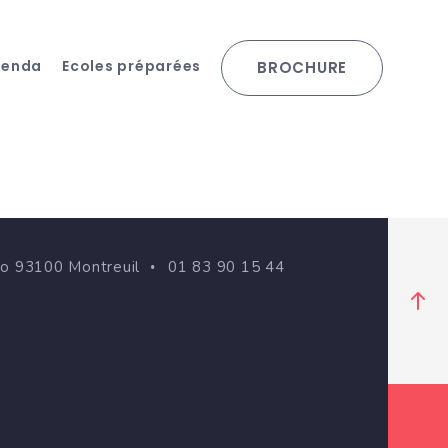
genda
Ecoles préparées
BROCHURE
go 93100 Montreuil
01 83 90 15 44