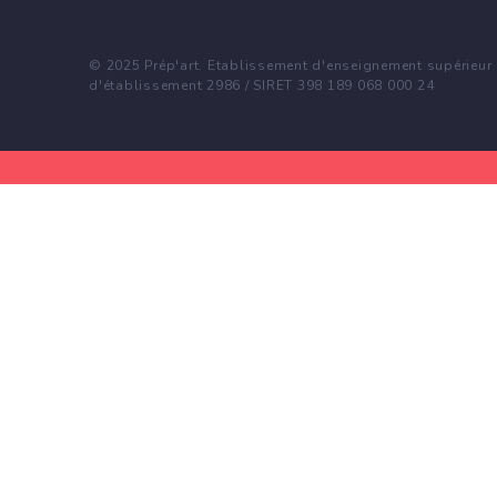
© 2025 Prép'art. Etablissement d'enseignement supérieur p
d'établissement 2986 / SIRET 398 189 068 000 24