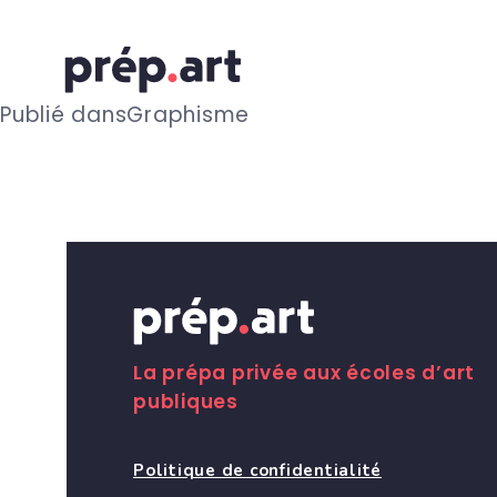
N
Publié dans
Graphisme
a
v
i
g
La prépa privée aux écoles d’art
publiques
a
Politique de confidentialité