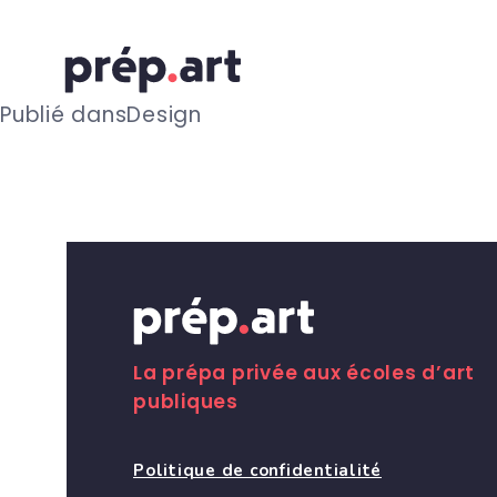
N
Publié dans
Design
a
v
i
g
La prépa privée aux écoles d’art
publiques
a
Politique de confidentialité