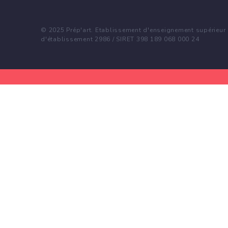
© 2025 Prép'art. Etablissement d'enseignement supérieur p
d'établissement 2986 / SIRET 398 189 068 000 24