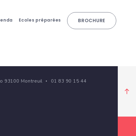
genda
Ecoles préparées
BROCHURE
go 93100 Montreuil
01 83 90 15 44