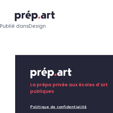
N
Publié dans
Design
a
v
i
g
La prépa privée aux écoles d’art
publiques
a
Politique de confidentialité