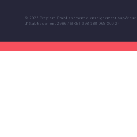
© 2025 Prép'art. Etablissement d'enseignement supérieur p
d'établissement 2986 / SIRET 398 189 068 000 24