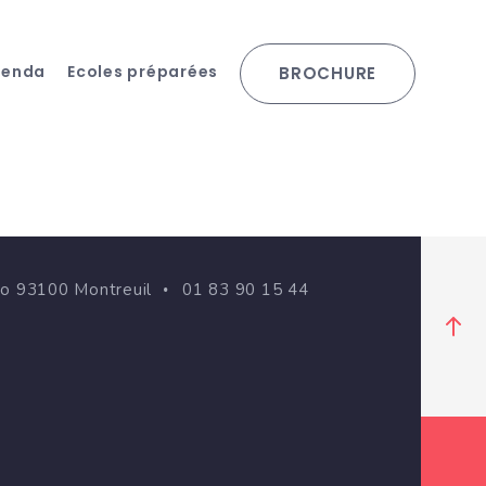
genda
Ecoles préparées
BROCHURE
go 93100 Montreuil
01 83 90 15 44