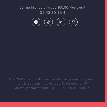
d
55 rue Francois Arago 93100 Montreuil
e
01 83 90 15 44
l
’
a
r
t
i
c
© 2025 Prép'art. Etablissement d'enseignement supérieur
privé, légalement ouvert auprès du rectorat N°
l
d'établissement 2986 / SIRET 398 189 068 000 24
e