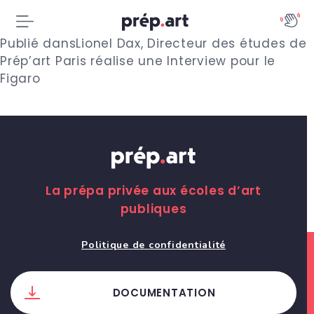
N
Publié dans
Lionel Dax, Directeur des études de
Prép’art Paris réalise une Interview pour le
a
Figaro
v
i
g
a
La prépa privée aux écoles d’art
publiques
t
i
Politique de confidentialité
o
DOCUMENTATION
n