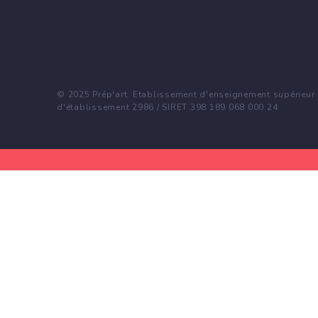
© 2025 Prép'art. Etablissement d'enseignement supérieur p
d'établissement 2986 / SIRET 398 189 068 000 24