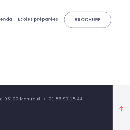
genda
Ecoles préparées
BROCHURE
go 93100 Montreuil
01 83 90 15 44