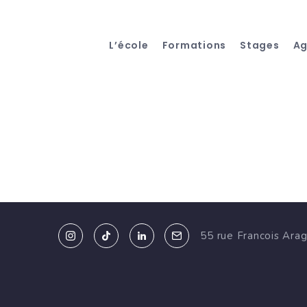
L’école
Formations
Stages
A
55 rue Francois Ara