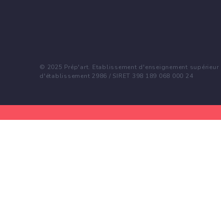
© 2025 Prép'art. Etablissement d'enseignement supérieur p
d'établissement 2986 / SIRET 398 189 068 000 24