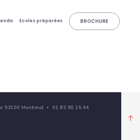
genda
Ecoles préparées
BROCHURE
go 93100 Montreuil
01 83 90 15 44