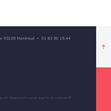
go 93100 Montreuil
01 83 90 15 44
rivé, légalement ouvert auprès du rectorat N°