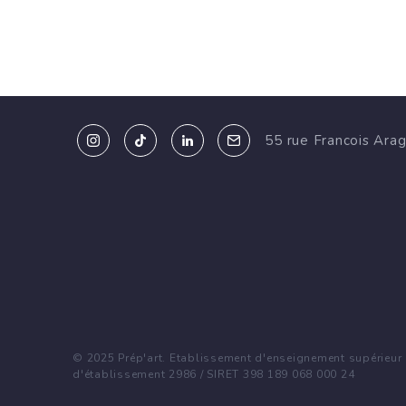
55 rue Francois Ara
© 2025 Prép'art. Etablissement d'enseignement supérieur p
d'établissement 2986 / SIRET 398 189 068 000 24