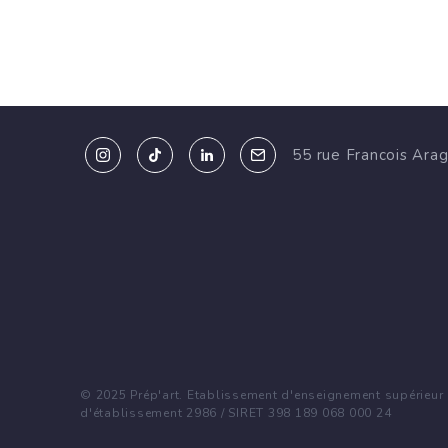
55 rue Francois Ara
© 2025 Prép'art. Etablissement d'enseignement supérieur p
d'établissement 2986 / SIRET 398 189 068 000 24