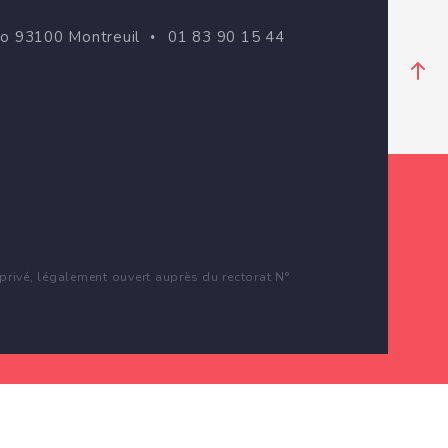
go 93100 Montreuil
01 83 90 15 44
rivé, légalement ouvert auprès du rectorat N°