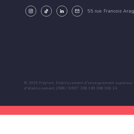
55 rue Francois Ara
© 2025 Prép'art. Etablissement d'enseignement supérieur p
d'établissement 2986 / SIRET 398 189 068 000 24