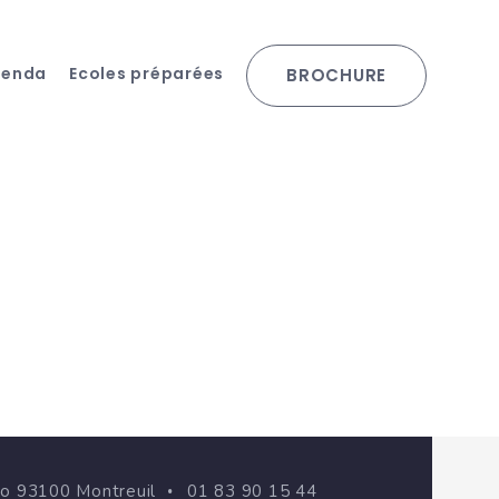
genda
Ecoles préparées
BROCHURE
go 93100 Montreuil
01 83 90 15 44