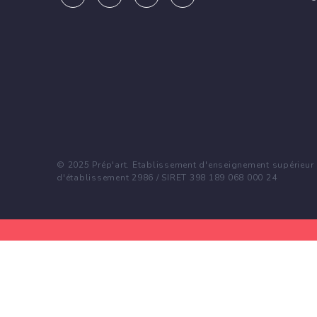
© 2025 Prép'art. Etablissement d'enseignement supérieur p
d'établissement 2986 / SIRET 398 189 068 000 24