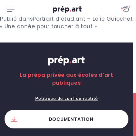
N
Publié dans
Portrait d’étudiant – Lelie Guiochet :
« Une année pour toucher à tout »
a
v
i
g
La prépa privée aux écoles d’art
a
publiques
t
Politique de confidentialité
i
o
DOCUMENTATION
n