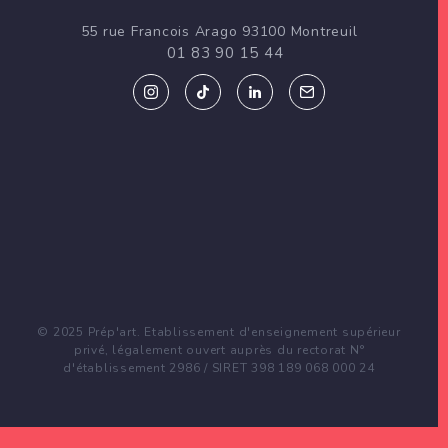
d
55 rue Francois Arago 93100 Montreuil
e
01 83 90 15 44
l
’
a
r
t
i
c
© 2025 Prép'art. Etablissement d'enseignement supérieur
privé, légalement ouvert auprès du rectorat N°
l
d'établissement 2986 / SIRET 398 189 068 000 24
e