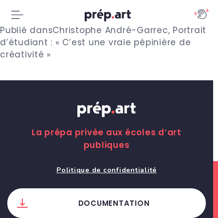
N
Publié dans
Christophe André-Garrec, Portrait
d’étudiant : « C’est une vraie pépinière de
a
créativité »
v
i
g
a
La prépa privée aux écoles d’art
publiques
t
i
Politique de confidentialité
o
DOCUMENTATION
n