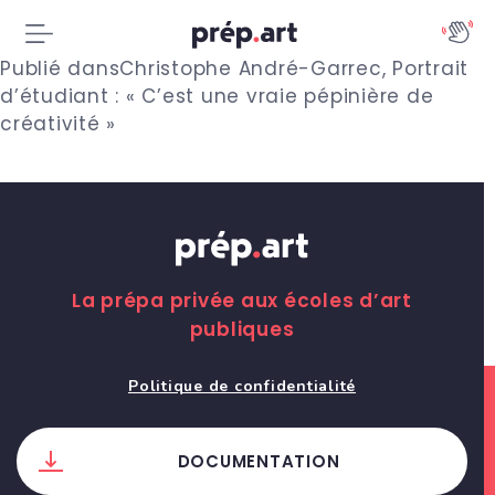
N
Publié dans
Christophe André-Garrec, Portrait
d’étudiant : « C’est une vraie pépinière de
a
créativité »
v
i
g
a
La prépa privée aux écoles d’art
publiques
t
i
Politique de confidentialité
o
DOCUMENTATION
n