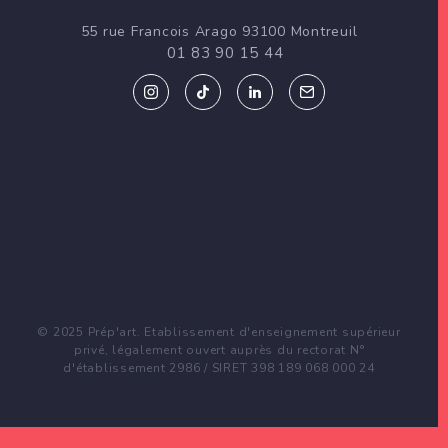
d
55 rue Francois Arago 93100 Montreuil
e
01 83 90 15 44
l
’
a
r
t
i
c
© 2025 Prép'art. Etablissement d'enseignement supérieur
privé, légalement ouvert auprès du rectorat N°
l
d'établissement 2986 / SIRET 398 189 068 000 24
e