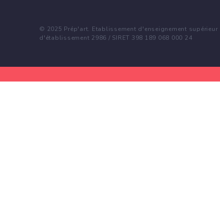
© 2025 Prép'art. Etablissement d'enseignement supérieur p
d'établissement 2986 / SIRET 398 189 068 000 24