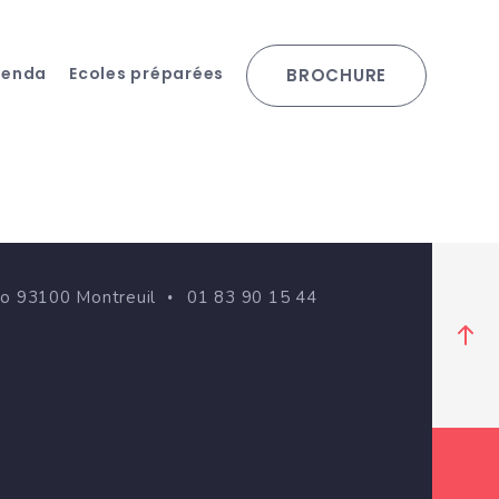
genda
Ecoles préparées
BROCHURE
go 93100 Montreuil
01 83 90 15 44