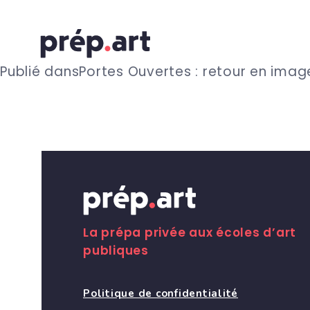
N
Publié dans
Portes Ouvertes : retour en image
a
v
i
g
La prépa privée aux écoles d’art
publiques
a
Politique de confidentialité