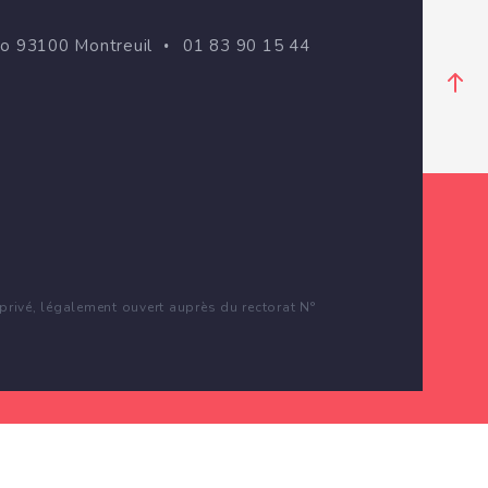
go 93100 Montreuil
01 83 90 15 44
rivé, légalement ouvert auprès du rectorat N°