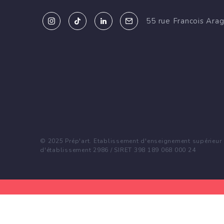
55 rue Francois Ara
© 2025 Prép'art. Etablissement d'enseignement supérieur p
d'établissement 2986 / SIRET 398 189 068 000 24