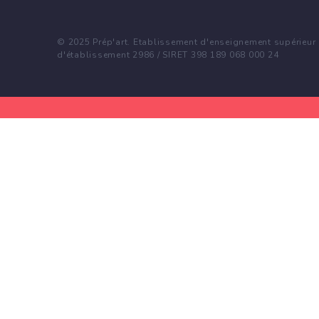
© 2025 Prép'art. Etablissement d'enseignement supérieur p
d'établissement 2986 / SIRET 398 189 068 000 24