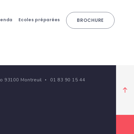
genda
Ecoles préparées
BROCHURE
go 93100 Montreuil
01 83 90 15 44