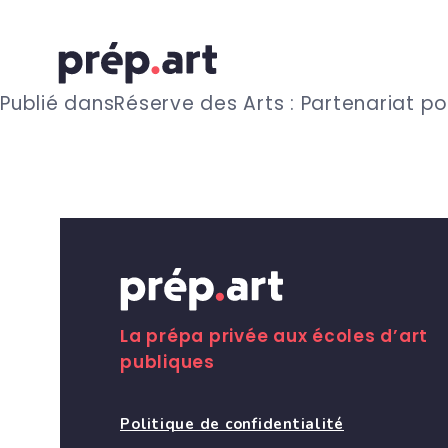
N
Publié dans
Réserve des Arts : Partenariat po
a
v
i
g
La prépa privée aux écoles d’art
publiques
a
Politique de confidentialité