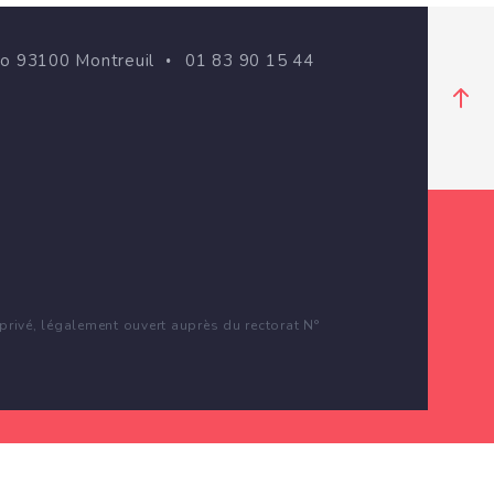
go 93100 Montreuil
01 83 90 15 44
rivé, légalement ouvert auprès du rectorat N°