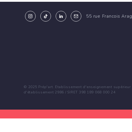
55 rue Francois Ara
© 2025 Prép'art. Etablissement d'enseignement supérieur p
d'établissement 2986 / SIRET 398 189 068 000 24