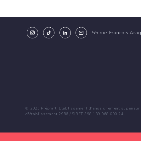
55 rue Francois Ara
© 2025 Prép'art. Etablissement d'enseignement supérieur p
d'établissement 2986 / SIRET 398 189 068 000 24