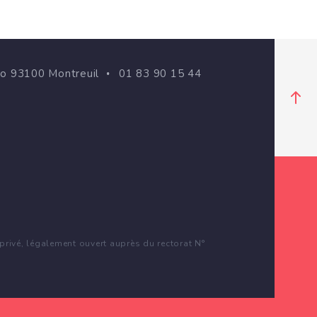
go 93100 Montreuil
01 83 90 15 44
rivé, légalement ouvert auprès du rectorat N°