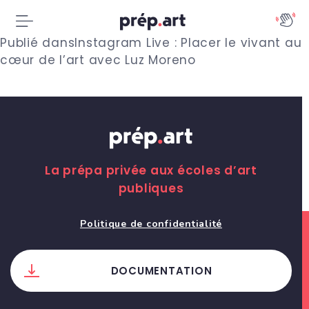
N
Publié dans
Instagram Live : Placer le vivant au
cœur de l’art avec Luz Moreno
a
v
i
g
La prépa privée aux écoles d’art
a
publiques
t
Politique de confidentialité
i
o
DOCUMENTATION
n