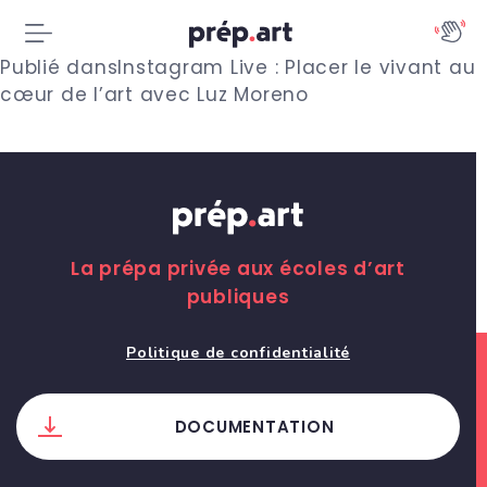
N
Publié dans
Instagram Live : Placer le vivant au
cœur de l’art avec Luz Moreno
a
v
i
g
La prépa privée aux écoles d’art
a
publiques
t
Politique de confidentialité
i
o
DOCUMENTATION
n