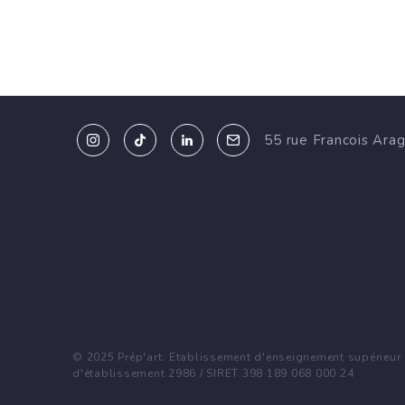
55 rue Francois Ara
© 2025 Prép'art. Etablissement d'enseignement supérieur p
d'établissement 2986 / SIRET 398 189 068 000 24