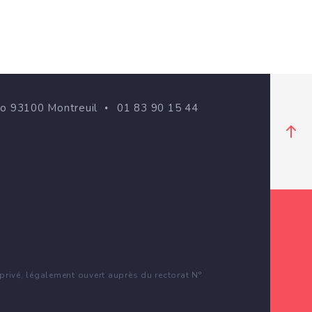
go 93100 Montreuil
01 83 90 15 44
rivé, légalement ouvert auprès du rectorat N°