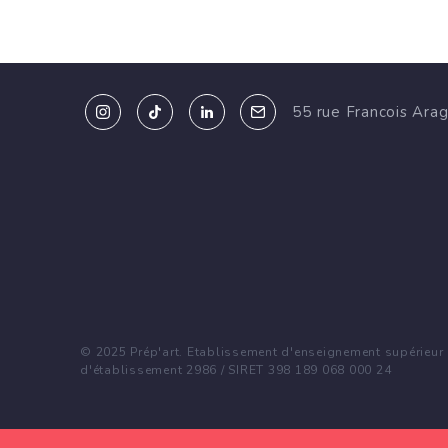
55 rue Francois Ara
© 2025 Prép'art. Etablissement d'enseignement supérieur p
d'établissement 2986 / SIRET 398 189 068 000 24