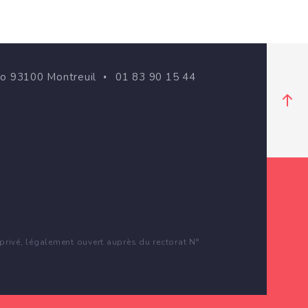
go 93100 Montreuil
01 83 90 15 44
rivé, légalement ouvert auprès du rectorat N°