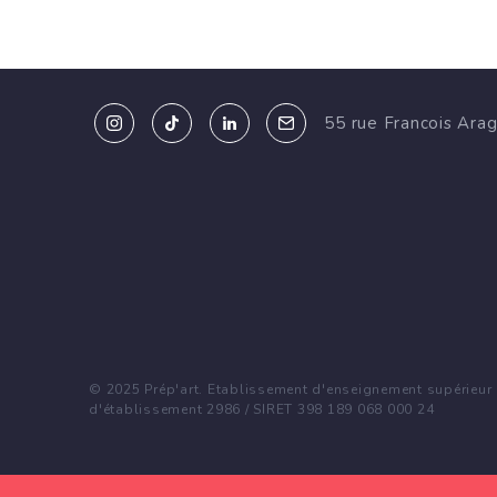
55 rue Francois Ara
© 2025 Prép'art. Etablissement d'enseignement supérieur p
d'établissement 2986 / SIRET 398 189 068 000 24