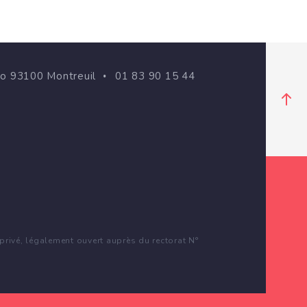
go 93100 Montreuil
01 83 90 15 44
rivé, légalement ouvert auprès du rectorat N°