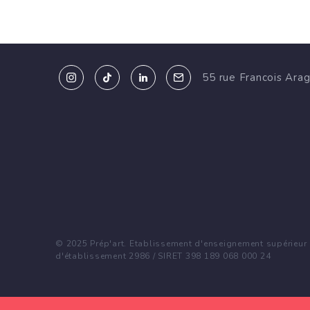
55 rue Francois Ara
© 2025 Prép'art. Etablissement d'enseignement supérieur p
d'établissement 2986 / SIRET 398 189 068 000 24