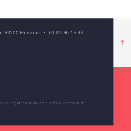
go 93100 Montreuil
01 83 90 15 44
rivé, légalement ouvert auprès du rectorat N°