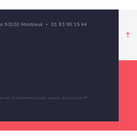
go 93100 Montreuil
01 83 90 15 44
rivé, légalement ouvert auprès du rectorat N°