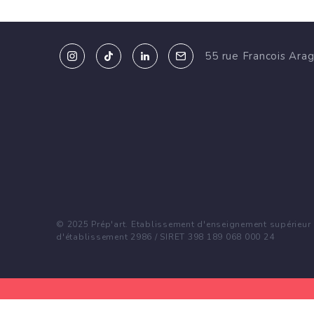
55 rue Francois Ara
© 2025 Prép'art. Etablissement d'enseignement supérieur p
d'établissement 2986 / SIRET 398 189 068 000 24