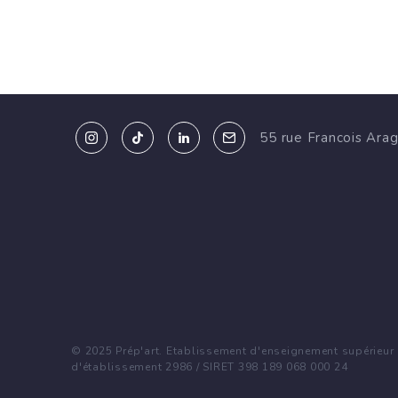
55 rue Francois Ara
© 2025 Prép'art. Etablissement d'enseignement supérieur p
d'établissement 2986 / SIRET 398 189 068 000 24