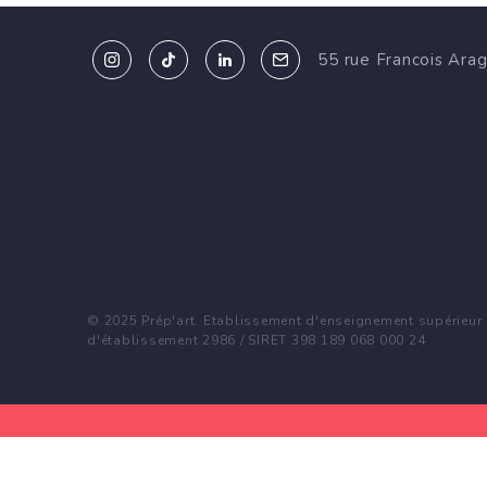
55 rue Francois Ara
© 2025 Prép'art. Etablissement d'enseignement supérieur p
d'établissement 2986 / SIRET 398 189 068 000 24