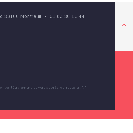
go 93100 Montreuil
01 83 90 15 44
rivé, légalement ouvert auprès du rectorat N°