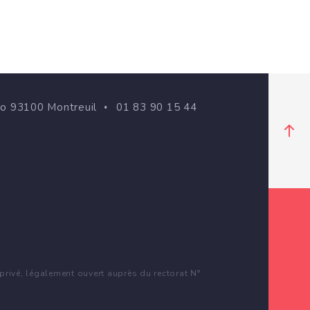
go 93100 Montreuil
01 83 90 15 44
rivé, légalement ouvert auprès du rectorat N°