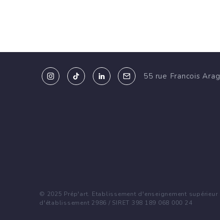
55 rue Francois Ara
© 2025 Prép'art. Etablissement d'enseignement supérieur p
d'établissement 2986 / SIRET 398 189 068 000 24