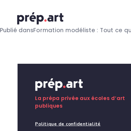
N
Publié dans
Formation modéliste : Tout ce qu’
a
v
i
g
La prépa privée aux écoles d’art
publiques
a
Politique de confidentialité