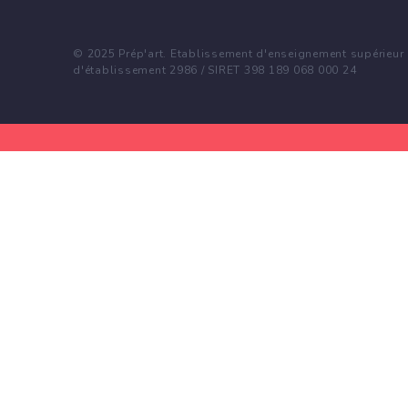
© 2025 Prép'art. Etablissement d'enseignement supérieur p
d'établissement 2986 / SIRET 398 189 068 000 24