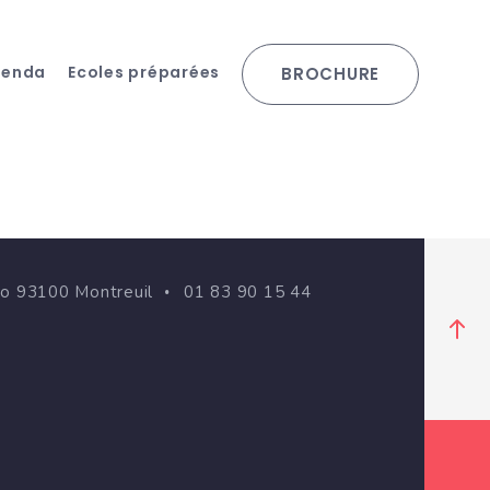
genda
Ecoles préparées
BROCHURE
go 93100 Montreuil
01 83 90 15 44