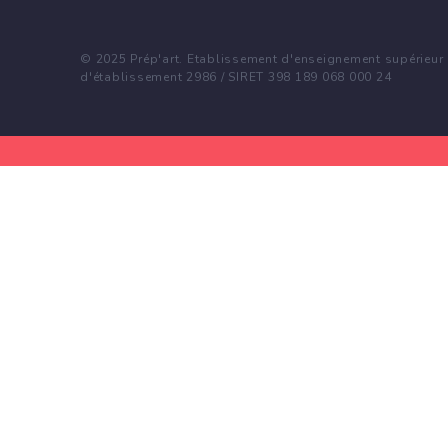
© 2025 Prép'art. Etablissement d'enseignement supérieur p
d'établissement 2986 / SIRET 398 189 068 000 24