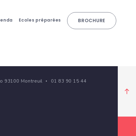
genda
Ecoles préparées
BROCHURE
go 93100 Montreuil
01 83 90 15 44