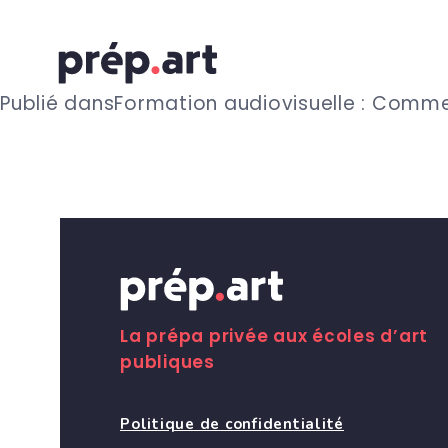
N
Publié dans
Formation audiovisuelle : Comme
a
v
i
g
La prépa privée aux écoles d’art
publiques
a
Politique de confidentialité