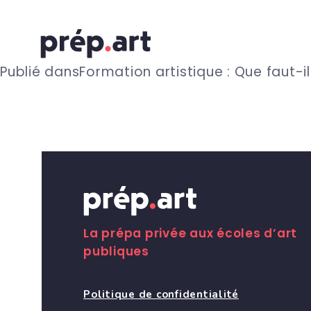
N
Publié dans
Formation artistique : Que faut-il
a
v
i
g
La prépa privée aux écoles d’art
publiques
a
Politique de confidentialité