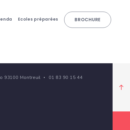
genda
Ecoles préparées
BROCHURE
go 93100 Montreuil
01 83 90 15 44