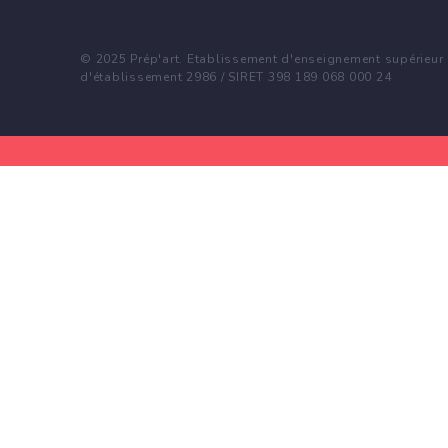
© 2025 Prép'art. Etablissement d'enseignement supérieur p
d'établissement 2986 / SIRET 398 189 068 000 24