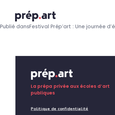
N
Publié dans
Festival Prép’art : Une journée d
a
v
i
g
La prépa privée aux écoles d’art
publiques
a
Politique de confidentialité