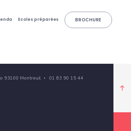
genda
Ecoles préparées
BROCHURE
go 93100 Montreuil
01 83 90 15 44