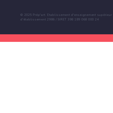
© 2025 Prép'art. Etablissement d'enseignement supérieur p
d'établissement 2986 / SIRET 398 189 068 000 24