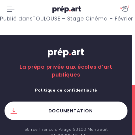
N
Publié dans
TOULOUSE – Stage Cinéma – Février
a
v
i
g
La prépa privée aux écoles d’art
publiques
a
t
Politique de confidentialité
i
DOCUMENTATION
o
n
55 rue Francois Arago 93100 Montreuil