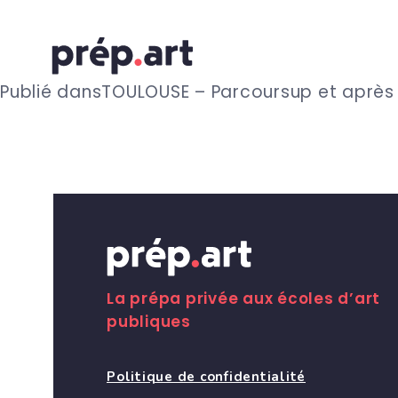
N
Publié dans
TOULOUSE – Parcoursup et après
a
v
i
g
La prépa privée aux écoles d’art
publiques
a
Politique de confidentialité