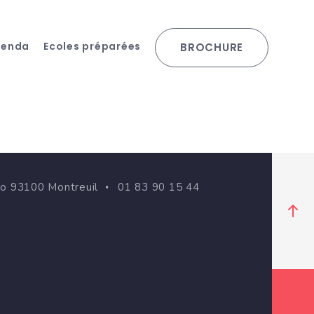
genda
Ecoles préparées
BROCHURE
go 93100 Montreuil
01 83 90 15 44