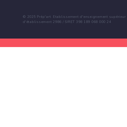
© 2025 Prép'art. Etablissement d'enseignement supérieur p
d'établissement 2986 / SIRET 398 189 068 000 24