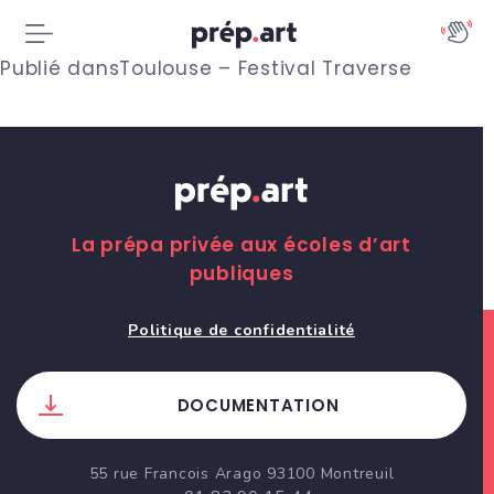
N
Publié dans
Toulouse – Festival Traverse
a
v
i
g
La prépa privée aux écoles d’art
publiques
a
t
Politique de confidentialité
i
DOCUMENTATION
o
n
55 rue Francois Arago 93100 Montreuil