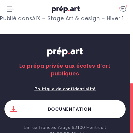
N
Publié dans
AIX – Stage Art & design – Hiver 1
a
v
i
g
La prépa privée aux écoles d’art
publiques
a
t
Politique de confidentialité
i
DOCUMENTATION
o
n
55 rue Francois Arago 93100 Montreuil