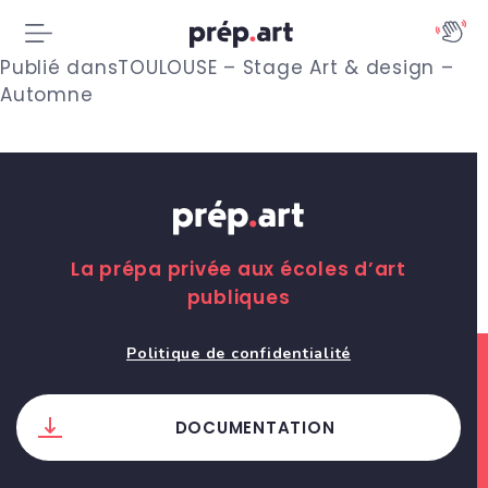
N
Publié dans
TOULOUSE – Stage Art & design –
Automne
a
v
i
g
La prépa privée aux écoles d’art
a
publiques
t
Politique de confidentialité
i
o
DOCUMENTATION
n