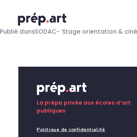
N
Publié dans
SODAC- Stage orientation & cin
a
v
i
g
La prépa privée aux écoles d’art
publiques
a
Politique de confidentialité