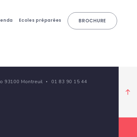
genda
Ecoles préparées
BROCHURE
go 93100 Montreuil
01 83 90 15 44