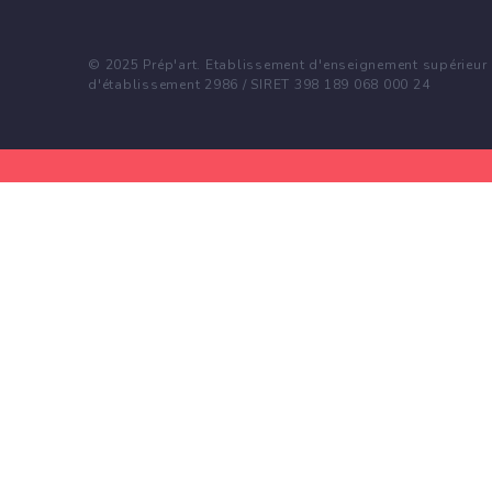
© 2025 Prép'art. Etablissement d'enseignement supérieur p
d'établissement 2986 / SIRET 398 189 068 000 24