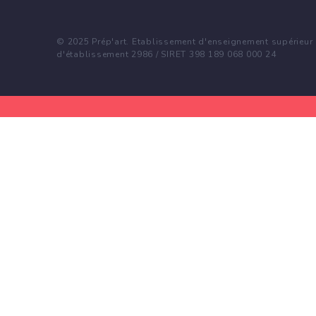
© 2025 Prép'art. Etablissement d'enseignement supérieur p
d'établissement 2986 / SIRET 398 189 068 000 24