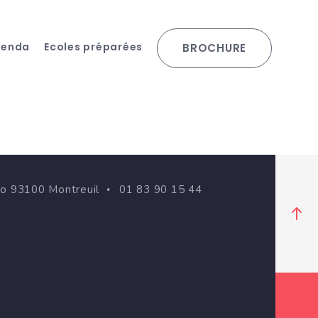
genda
Ecoles préparées
BROCHURE
go 93100 Montreuil
01 83 90 15 44