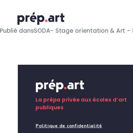
N
Publié dans
SODA- Stage orientation & Art –
a
v
i
g
La prépa privée aux écoles d’art
publiques
a
Politique de confidentialité