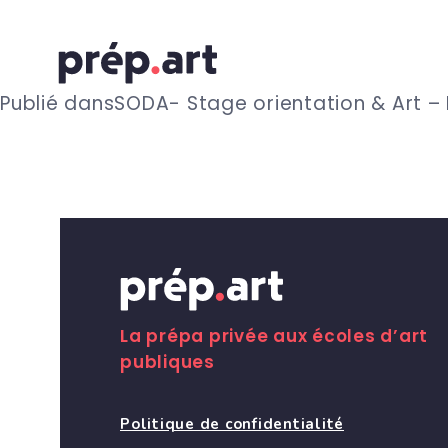
N
Publié dans
SODA- Stage orientation & Art – 
a
v
i
g
La prépa privée aux écoles d’art
publiques
a
Politique de confidentialité