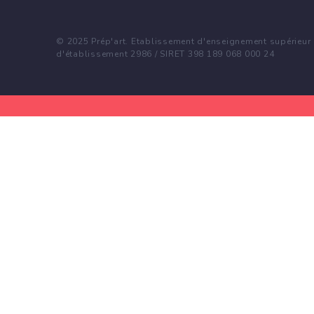
© 2025 Prép'art. Etablissement d'enseignement supérieur p
d'établissement 2986 / SIRET 398 189 068 000 24