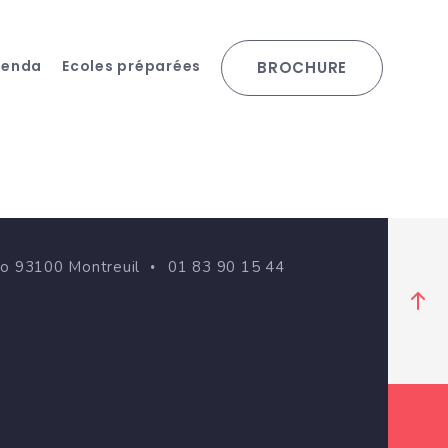
genda
Ecoles préparées
BROCHURE
go 93100 Montreuil
01 83 90 15 44