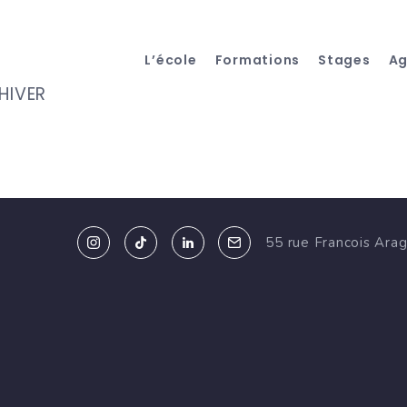
L’école
Formations
Stages
A
HIVER
55 rue Francois Ara