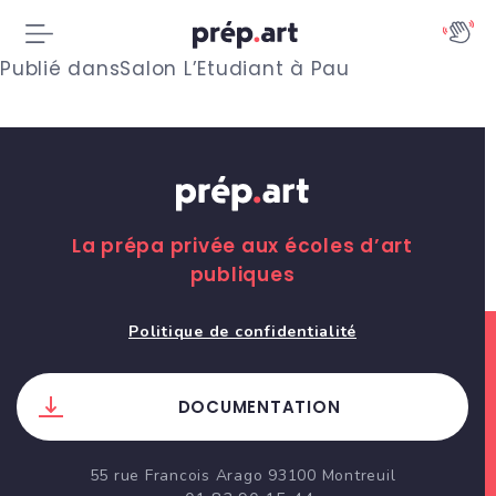
N
Publié dans
Salon L’Etudiant à Pau
a
v
i
g
La prépa privée aux écoles d’art
publiques
a
t
Politique de confidentialité
i
DOCUMENTATION
o
n
55 rue Francois Arago 93100 Montreuil