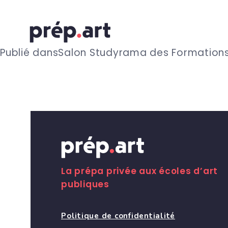
N
Publié dans
Salon Studyrama des Formations 
a
v
i
g
La prépa privée aux écoles d’art
publiques
a
Politique de confidentialité