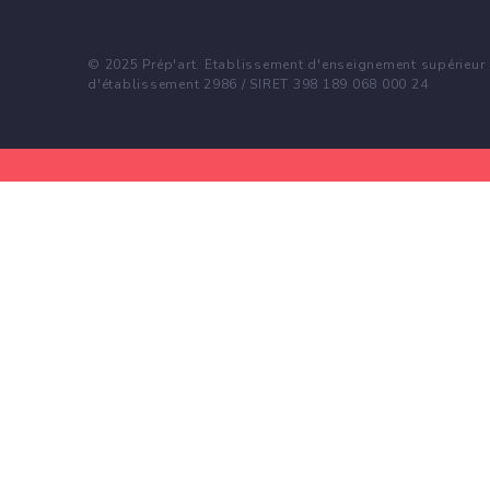
© 2025 Prép'art. Etablissement d'enseignement supérieur p
d'établissement 2986 / SIRET 398 189 068 000 24