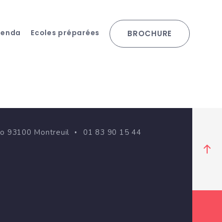
genda
Ecoles préparées
BROCHURE
go 93100 Montreuil
01 83 90 15 44