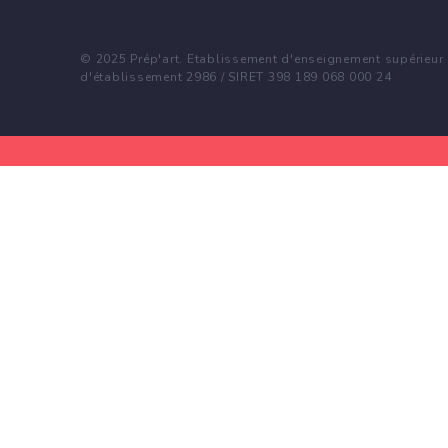
© 2025 Prép'art. Etablissement d'enseignement supérieur p
d'établissement 2986 / SIRET 398 189 068 000 24