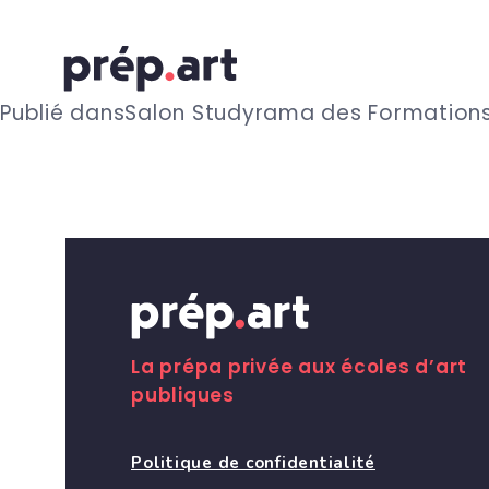
N
Publié dans
Salon Studyrama des Formations 
a
v
i
g
La prépa privée aux écoles d’art
publiques
a
Politique de confidentialité