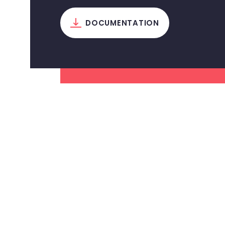
t
i
DOCUMENTATION
o
n
d
e
l
’