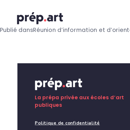
N
Publié dans
Réunion d’information et d’orien
a
v
i
g
La prépa privée aux écoles d’art
publiques
a
Politique de confidentialité