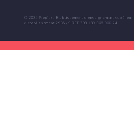
© 2025 Prép'art. Etablissement d'enseignement supérieur p
d'établissement 2986 / SIRET 398 189 068 000 24