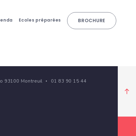
genda
Ecoles préparées
BROCHURE
go 93100 Montreuil
01 83 90 15 44