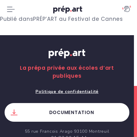
N
Publié dans
PRÉP’ART au Festival de Cannes
a
v
i
g
La prépa privée aux écoles d’art
publiques
a
t
Politique de confidentialité
i
DOCUMENTATION
o
n
55 rue Francois Arago 93100 Montreuil